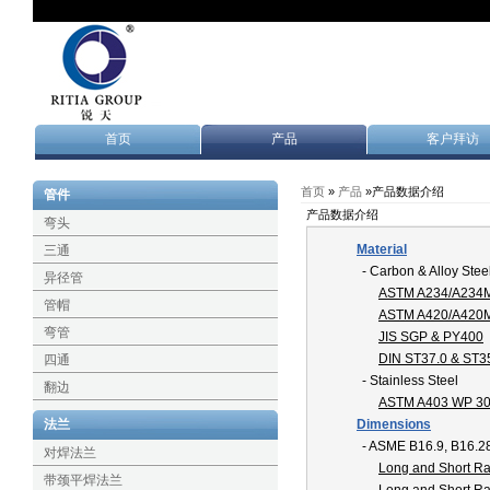
首页
产品
客户拜访
首页
»
产品
»产品数据介绍
管件
产品数据介绍
弯头
Material
三通
- Carbon & Alloy Stee
异径管
ASTM A234/A234
管帽
ASTM A420/A420
弯管
JIS SGP & PY400
DIN ST37.0 & ST3
四通
- Stainless Steel
翻边
ASTM A403 WP 304
法兰
Dimensions
- ASME B16.9, B16.2
对焊法兰
Long and Short R
带颈平焊法兰