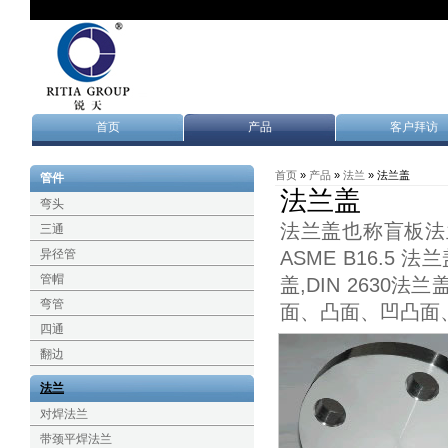
首页
产品
客户拜访
首页
»
产品
»
法兰
» 法兰盖
管件
法兰盖
弯头
法兰盖也称盲板法
三通
异径管
ASME B16.5 法兰
管帽
盖,DIN 2630
弯管
面、凸面、凹凸面
四通
翻边
法兰
对焊法兰
带颈平焊法兰