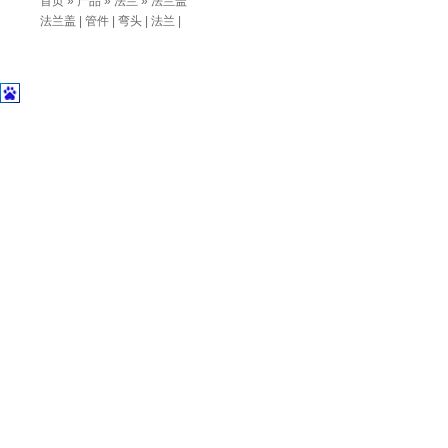
首页
»
产品
»
法兰
» 法兰盖
法兰盖
|
管件
|
弯头
|
法兰
|